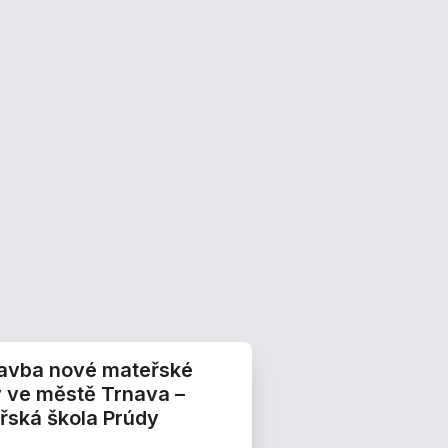
avba nové mateřské
y ve městě Trnava –
řská škola Prúdy