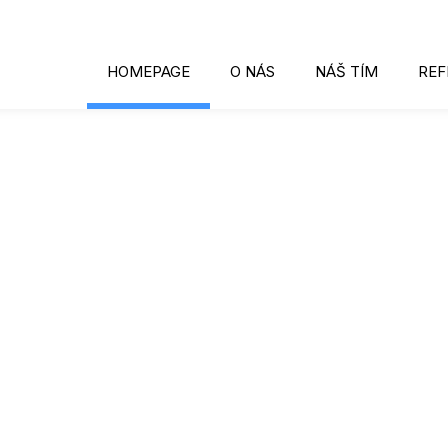
HOMEPAGE
O NÁS
NÁŠ TÍM
REF
RY®
ujeme sa na
 tak