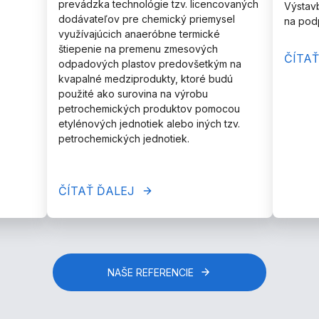
prevádzka technológie tzv. licencovaných
Výstavb
dodávateľov pre chemický priemysel
na podp
využívajúcich anaeróbne termické
štiepenie na premenu zmesových
ČÍTAŤ
odpadových plastov predovšetkým na
kvapalné medziprodukty, ktoré budú
použité ako surovina na výrobu
petrochemických produktov pomocou
etylénových jednotiek alebo iných tzv.
petrochemických jednotiek.
ČÍTAŤ ĎALEJ
NAŠE REFERENCIE