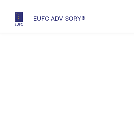
EUFC ADVISORY®
SME SPOLOČNOSŤ
EUFC ADVISO
Sme medzinárodná poradenská spoločnosť, špecializ
projekty v priemysle. Poradenské služby poskytujeme
žiadateľom pri spracovaní žiadostí o podporu, ako aj