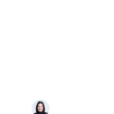
v.
h energetiky,
onomiky a