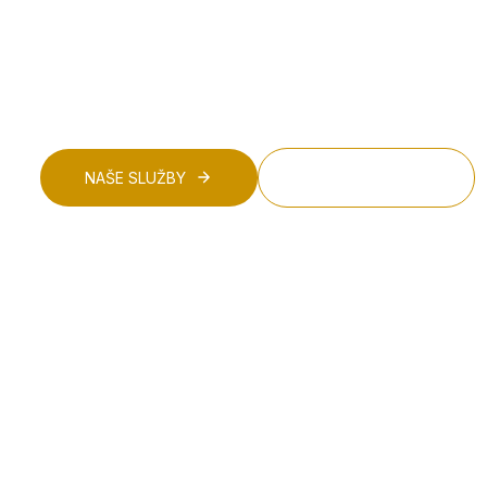
poskytovateľom pri nastavovaní dotačných programo
Zameriavame sa na podnikateľské projekty v oblastiac
vedy, výskumu a inovácií, digitalizácie, cirkulárnej ek
životného prostredia.
NAŠE SLUŽBY
NÁŠ TÍM